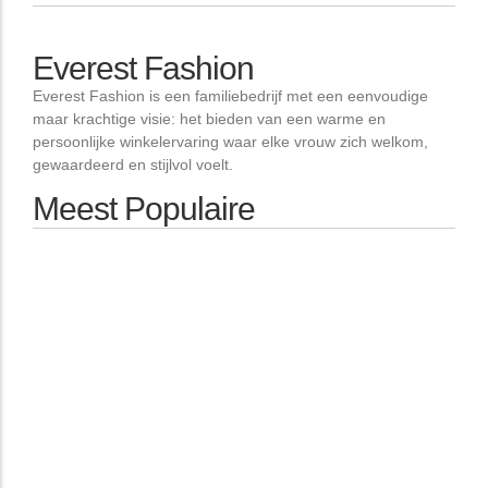
Everest Fashion
Everest Fashion is een familiebedrijf met een eenvoudige
maar krachtige visie: het bieden van een warme en
persoonlijke winkelervaring waar elke vrouw zich welkom,
gewaardeerd en stijlvol voelt.
Meest Populaire
Didar.singh
-
March 8, 2026
Unlock Limitless Wins with Ruby Slots No
Deposit Bonus Codes
Didar.singh
-
March 8, 2026
AzurSlot Casino: A World of Endless Gaming
Possibilities
Didar.singh
-
March 8, 2026
Plinko Bitcoin Revolution Unleashes
Thrilling Crypto Fortune Fun
Didar.singh
-
March 8, 2026
Unleash Your Luck in the Glamorous Realm