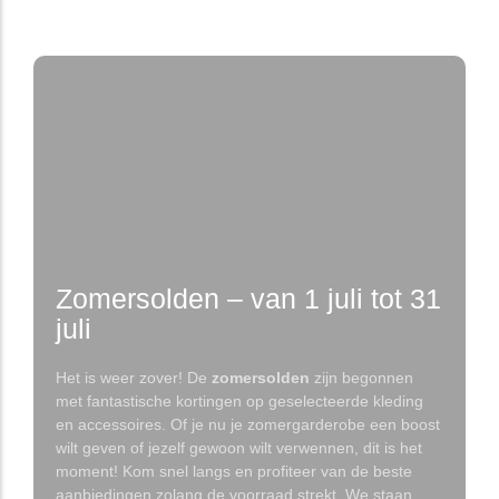
of Platinum Play Casino CA
Zomersolden – van 1 juli tot 31
juli
Het is weer zover! De
zomersolden
zijn begonnen
met fantastische kortingen op geselecteerde kleding
en accessoires. Of je nu je zomergarderobe een boost
wilt geven of jezelf gewoon wilt verwennen, dit is het
moment! Kom snel langs en profiteer van de beste
aanbiedingen zolang de voorraad strekt. We staan