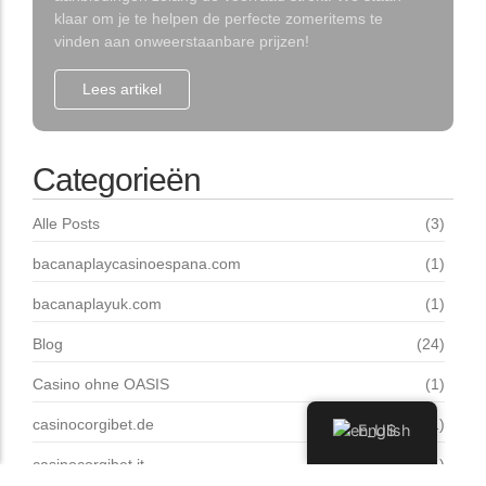
klaar om je te helpen de perfecte zomeritems te
vinden aan onweerstaanbare prijzen!
Lees artikel
Categorieën
Alle Posts
(3)
bacanaplaycasinoespana.com
(1)
bacanaplayuk.com
(1)
Blog
(24)
Casino ohne OASIS
(1)
casinocorgibet.de
(1)
English
casinocorgibet.it
(1)