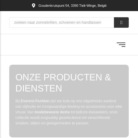
Goudenkruispunt 54, 3390 Tielt-Winge, België
ONZE PRODUCTEN &
DIENSTEN
Bij
Everest Fashion
zijn we trots op ons uitgebreide aanbod
van stijlvolle en hoogwaardige kleding en accessoires voor elke
vrouw. Van
modebewuste items
tot tijdloze klassiekers, onze
collectie wordt zorgvuldig geselecteerd om verschillende
smaken, stijlen en gelegenheden te passen.