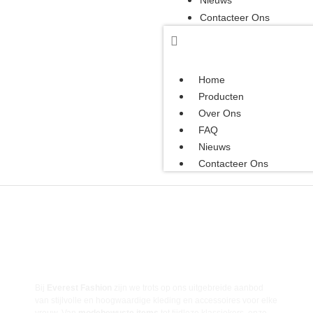
Nieuws
Contacteer Ons
Home
Producten
Over Ons
FAQ
Nieuws
Contacteer Ons
ONZE PRODUCTEN &
DIENSTEN
Bij
Everest Fashion
zijn we trots op ons uitgebreide aanbod
van stijlvolle en hoogwaardige kleding en accessoires voor elke
vrouw. Van
modebewuste items
tot tijdloze klassiekers, onze