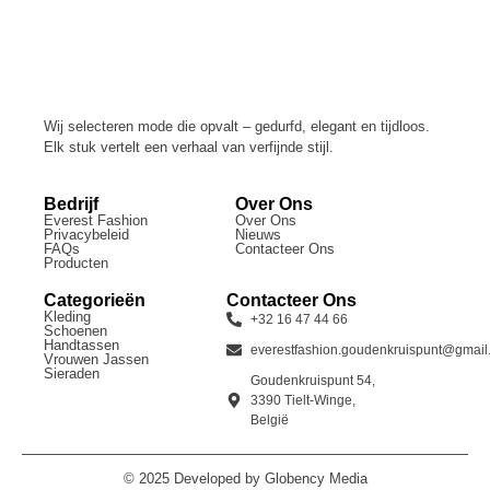
Wij selecteren mode die opvalt – gedurfd, elegant en tijdloos.
Elk stuk vertelt een verhaal van verfijnde stijl.
Bedrijf
Over Ons
Everest Fashion
Over Ons
Privacybeleid
Nieuws
FAQs
Contacteer Ons
Producten
Categorieën
Contacteer Ons
Kleding
+32 16 47 44 66
Schoenen
Handtassen
everestfashion.goudenkruispunt@gmai
Vrouwen Jassen
Sieraden
Goudenkruispunt 54,
3390 Tielt-Winge,
België
© 2025 Developed by Globency Media