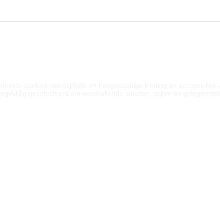
CTEN & DIENSTEN
gebreide aanbod van stijlvolle en hoogwaardige kleding en accessoires
t zorgvuldig geselecteerd om verschillende smaken, stijlen en gelegenhe