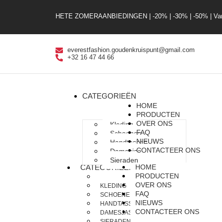
HETE ZOMERAANBIEDINGEN | -20% | -30% | -50% | Van 1 j
everestfashion.goudenkruispunt@gmail.com
+32 16 47 44 66
CATEGORIEËN
HOME
PRODUCTEN
OVER ONS
Kleding
FAQ
Schoenen
NIEUWS
Handtassen
CONTACTEER ONS
Damesjas
Sieraden
CATEGORIEËN
HOME
PRODUCTEN
OVER ONS
KLEDING
FAQ
SCHOENEN
NIEUWS
HANDTASSEN
CONTACTEER ONS
DAMESJAS
SIERADEN