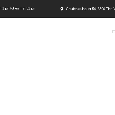
uli tot en met 31 juli
Goudenkruispunt 54, 3390 Tielt-